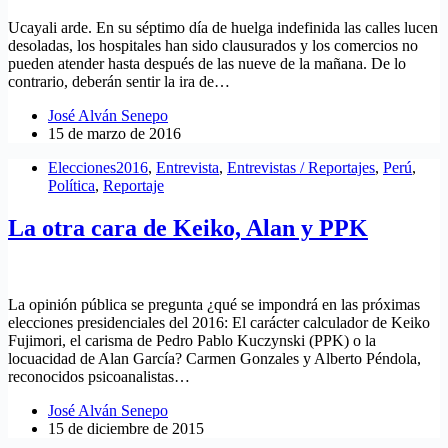
Ucayali arde. En su séptimo día de huelga indefinida las calles lucen
desoladas, los hospitales han sido clausurados y los comercios no
pueden atender hasta después de las nueve de la mañana. De lo
contrario, deberán sentir la ira de…
José Alván Senepo
15 de marzo de 2016
Elecciones2016
,
Entrevista
,
Entrevistas / Reportajes
,
Perú
,
Política
,
Reportaje
La otra cara de Keiko, Alan y PPK
La opinión pública se pregunta ¿qué se impondrá en las próximas
elecciones presidenciales del 2016: El carácter calculador de Keiko
Fujimori, el carisma de Pedro Pablo Kuczynski (PPK) o la
locuacidad de Alan García? Carmen Gonzales y Alberto Péndola,
reconocidos psicoanalistas…
José Alván Senepo
15 de diciembre de 2015