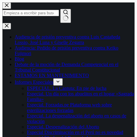
Saltar
al
contenido
Sin
resultados
Audiencia de prisión preventiva contra Luis Castañeda
Lossio, José Luna y Giselle Zegarra
Audiencia: Pedido de prisión preventiva contra Keiko
Fujimori
Blog
Debate de la moción de Demanda Competencial en el
Tribunal Constitucional
ESTAMOS EN MANTENIMIENTO
Informes Especiales
ESPECIAL. La Cantuta: En pie de lucha
Especial. Un día con los abuelitos en el hogar «Sagrada
Familia»
Especial. Forzadas.pe Plataforma web sobre
esterilizaciones forzadas
Especial. La despenalización del aborto en casos de
violación
Especial. Despenalización del Aborto
Especial Discriminación en el Perú no es novedad