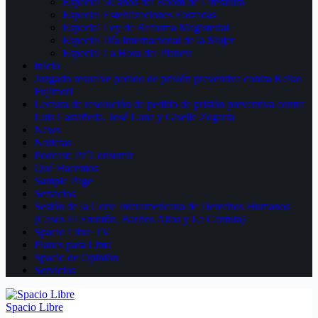
Especial 50 años del Boom de Literatura
Especial Esterilizaciones Forzadas
Especial Ley de Reforma Magisterial
Especial Día Internacional de la Mujer
Especial La Hora del Planeta
Inicio
Juzgado resuelve pedido de prisión preventiva contra Keiko
Fujimori
Lectura de resolución de pedido de prisión preventiva contra
Luis Castañeda, José Luna y Giselle Zegarra
News
Noticias
Podcast: Pa´Consumir
Qué Hacemos
Sample Page
Servicios
Sesión de la Corte Interamericana de Derechos Humanos
(Casos El Frontón, Barrios Altos y La Cantuta)
Spacio Libre TV
Planes para Lima
Spacio de Opinión
Servicios
Spacio Libre