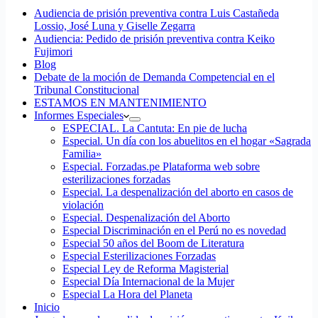
Audiencia de prisión preventiva contra Luis Castañeda
Lossio, José Luna y Giselle Zegarra
Audiencia: Pedido de prisión preventiva contra Keiko
Fujimori
Blog
Debate de la moción de Demanda Competencial en el
Tribunal Constitucional
ESTAMOS EN MANTENIMIENTO
Informes Especiales
ESPECIAL. La Cantuta: En pie de lucha
Especial. Un día con los abuelitos en el hogar «Sagrada
Familia»
Especial. Forzadas.pe Plataforma web sobre
esterilizaciones forzadas
Especial. La despenalización del aborto en casos de
violación
Especial. Despenalización del Aborto
Especial Discriminación en el Perú no es novedad
Especial 50 años del Boom de Literatura
Especial Esterilizaciones Forzadas
Especial Ley de Reforma Magisterial
Especial Día Internacional de la Mujer
Especial La Hora del Planeta
Inicio