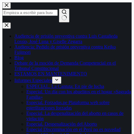
Saltar
al
contenido
Sin
resultados
Audiencia de prisión preventiva contra Luis Castañeda
Lossio, José Luna y Giselle Zegarra
Audiencia: Pedido de prisión preventiva contra Keiko
Fujimori
Blog
Debate de la moción de Demanda Competencial en el
Tribunal Constitucional
ESTAMOS EN MANTENIMIENTO
Informes Especiales
ESPECIAL. La Cantuta: En pie de lucha
Especial. Un día con los abuelitos en el hogar «Sagrada
Familia»
Especial. Forzadas.pe Plataforma web sobre
esterilizaciones forzadas
Especial. La despenalización del aborto en casos de
violación
Especial. Despenalización del Aborto
Especial Discriminación en el Perú no es novedad