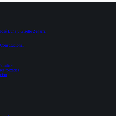
 José Luna y Giselle Zegarra
Constitucional
Familia»
nes forzadas
ación