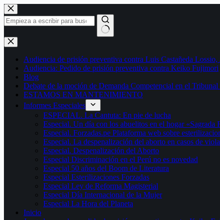
Saltar
al
contenido
Sin
resultados
Audiencia de prisión preventiva contra Luis Castañeda Lossio,
Audiencia: Pedido de prisión preventiva contra Keiko Fujimori
Blog
Debate de la moción de Demanda Competencial en el Tribunal 
ESTAMOS EN MANTENIMIENTO
Informes Especiales
ESPECIAL. La Cantuta: En pie de lucha
Especial. Un día con los abuelitos en el hogar «Sagrada 
Especial. Forzadas.pe Plataforma web sobre esterilizacio
Especial. La despenalización del aborto en casos de viol
Especial. Despenalización del Aborto
Especial Discriminación en el Perú no es novedad
Especial 50 años del Boom de Literatura
Especial Esterilizaciones Forzadas
Especial Ley de Reforma Magisterial
Especial Día Internacional de la Mujer
Especial La Hora del Planeta
Inicio