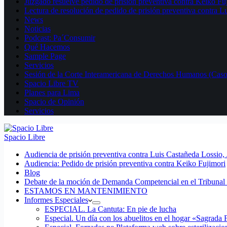
Juzgado resuelve pedido de prisión preventiva contra Keiko Fu
Lectura de resolución de pedido de prisión preventiva contra L
News
Noticias
Podcast: Pa´Consumir
Qué Hacemos
Sample Page
Servicios
Sesión de la Corte Interamericana de Derechos Humanos (Casos
Spacio Libre TV
Planes para Lima
Spacio de Opinión
Servicios
Spacio Libre
Audiencia de prisión preventiva contra Luis Castañeda Lossio,
Audiencia: Pedido de prisión preventiva contra Keiko Fujimori
Blog
Debate de la moción de Demanda Competencial en el Tribunal 
ESTAMOS EN MANTENIMIENTO
Informes Especiales
ESPECIAL. La Cantuta: En pie de lucha
Especial. Un día con los abuelitos en el hogar «Sagrada 