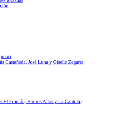
nes forzadas
ación
jimori
uis Castañeda, José Luna y Giselle Zegarra
 El Frontón, Barrios Altos y La Cantuta)