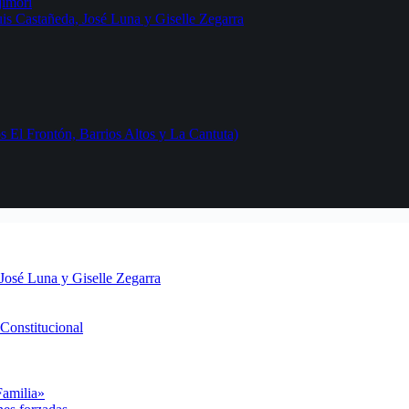
jimori
uis Castañeda, José Luna y Giselle Zegarra
 El Frontón, Barrios Altos y La Cantuta)
 José Luna y Giselle Zegarra
Constitucional
Familia»