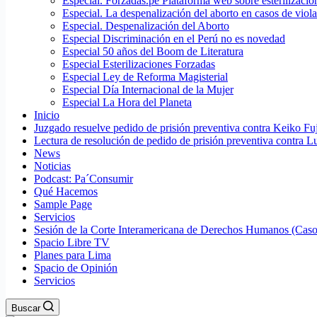
Especial. Forzadas.pe Plataforma web sobre esterilizacio
Especial. La despenalización del aborto en casos de viol
Especial. Despenalización del Aborto
Especial Discriminación en el Perú no es novedad
Especial 50 años del Boom de Literatura
Especial Esterilizaciones Forzadas
Especial Ley de Reforma Magisterial
Especial Día Internacional de la Mujer
Especial La Hora del Planeta
Inicio
Juzgado resuelve pedido de prisión preventiva contra Keiko Fu
Lectura de resolución de pedido de prisión preventiva contra L
News
Noticias
Podcast: Pa´Consumir
Qué Hacemos
Sample Page
Servicios
Sesión de la Corte Interamericana de Derechos Humanos (Casos
Spacio Libre TV
Planes para Lima
Spacio de Opinión
Servicios
Buscar