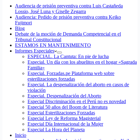
Audiencia de prisión preventiva contra Luis Castañeda
Lossio, José Luna y Giselle Zegarra
Audiencia: Pedido de prisión preventiva contra Keiko
Fujimori
Blog
Debate de la moción de Demanda Competencial en el
Tribunal Constitucional
ESTAMOS EN MANTENIMIENTO
Informes Especiales
ESPECIAL. La Cantuta: En pie de lucha
Especial. Un día con los abuelitos en el hogar «Sagrada
Familia»
Especial. Forzadas.pe Plataforma web sobre
esterilizaciones forzadas
Especial. La despenalización del aborto en casos de
violación
Especial. Despenalización del Aborto
Especial Discriminación en el Perú no es novedad
Especial 50 años del Boom de Literatura
Especial Esterilizaciones Forzadas
Especial Ley de Reforma Magisterial
Especial Día Internacional de la Mujer
Especial La Hora del Planeta
Inicio