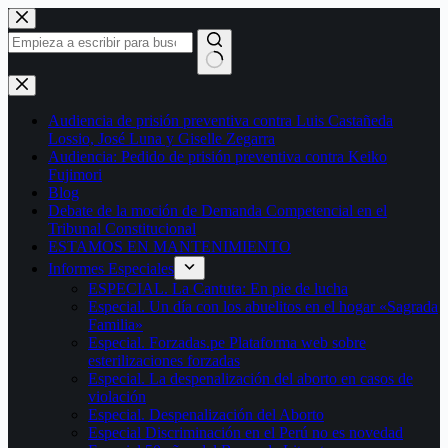
Saltar
al
contenido
Sin
resultados
Audiencia de prisión preventiva contra Luis Castañeda
Lossio, José Luna y Giselle Zegarra
Audiencia: Pedido de prisión preventiva contra Keiko
Fujimori
Blog
Debate de la moción de Demanda Competencial en el
Tribunal Constitucional
ESTAMOS EN MANTENIMIENTO
Informes Especiales
ESPECIAL. La Cantuta: En pie de lucha
Especial. Un día con los abuelitos en el hogar «Sagrada
Familia»
Especial. Forzadas.pe Plataforma web sobre
esterilizaciones forzadas
Especial. La despenalización del aborto en casos de
violación
Especial. Despenalización del Aborto
Especial Discriminación en el Perú no es novedad