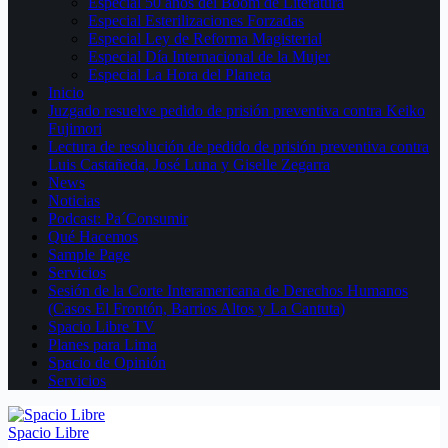
Especial 50 años del Boom de Literatura
Especial Esterilizaciones Forzadas
Especial Ley de Reforma Magisterial
Especial Día Internacional de la Mujer
Especial La Hora del Planeta
Inicio
Juzgado resuelve pedido de prisión preventiva contra Keiko
Fujimori
Lectura de resolución de pedido de prisión preventiva contra
Luis Castañeda, José Luna y Giselle Zegarra
News
Noticias
Podcast: Pa´Consumir
Qué Hacemos
Sample Page
Servicios
Sesión de la Corte Interamericana de Derechos Humanos
(Casos El Frontón, Barrios Altos y La Cantuta)
Spacio Libre TV
Planes para Lima
Spacio de Opinión
Servicios
Spacio Libre