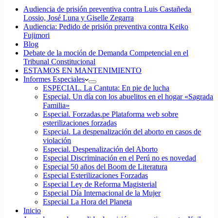
Audiencia de prisión preventiva contra Luis Castañeda
Lossio, José Luna y Giselle Zegarra
Audiencia: Pedido de prisión preventiva contra Keiko
Fujimori
Blog
Debate de la moción de Demanda Competencial en el
Tribunal Constitucional
ESTAMOS EN MANTENIMIENTO
Informes Especiales
ESPECIAL. La Cantuta: En pie de lucha
Especial. Un día con los abuelitos en el hogar «Sagrada
Familia»
Especial. Forzadas.pe Plataforma web sobre
esterilizaciones forzadas
Especial. La despenalización del aborto en casos de
violación
Especial. Despenalización del Aborto
Especial Discriminación en el Perú no es novedad
Especial 50 años del Boom de Literatura
Especial Esterilizaciones Forzadas
Especial Ley de Reforma Magisterial
Especial Día Internacional de la Mujer
Especial La Hora del Planeta
Inicio