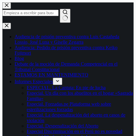
Saltar
al
contenido
Sin
resultados
Audiencia de prisión preventiva contra Luis Castañeda
Lossio, José Luna y Giselle Zegarra
Audiencia: Pedido de prisión preventiva contra Keiko
Fujimori
Blog
Debate de la moción de Demanda Competencial en el
Tribunal Constitucional
ESTAMOS EN MANTENIMIENTO
Informes Especiales
ESPECIAL. La Cantuta: En pie de lucha
Especial. Un día con los abuelitos en el hogar «Sagrada
Familia»
Especial. Forzadas.pe Plataforma web sobre
esterilizaciones forzadas
Especial. La despenalización del aborto en casos de
violación
Especial. Despenalización del Aborto
Especial Discriminación en el Perú no es novedad