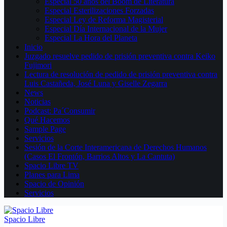
Especial 50 años del Boom de Literatura
Especial Esterilizaciones Forzadas
Especial Ley de Reforma Magisterial
Especial Día Internacional de la Mujer
Especial La Hora del Planeta
Inicio
Juzgado resuelve pedido de prisión preventiva contra Keiko
Fujimori
Lectura de resolución de pedido de prisión preventiva contra
Luis Castañeda, José Luna y Giselle Zegarra
News
Noticias
Podcast: Pa´Consumir
Qué Hacemos
Sample Page
Servicios
Sesión de la Corte Interamericana de Derechos Humanos
(Casos El Frontón, Barrios Altos y La Cantuta)
Spacio Libre TV
Planes para Lima
Spacio de Opinión
Servicios
Spacio Libre