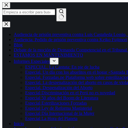
Saltar
al
contenido
Sin
resultados
Audiencia de prisión preventiva contra Luis Castañeda Lossio,
Audiencia: Pedido de prisión preventiva contra Keiko Fujimori
Blog
Debate de la moción de Demanda Competencial en el Tribunal 
ESTAMOS EN MANTENIMIENTO
Informes Especiales
ESPECIAL. La Cantuta: En pie de lucha
Especial. Un día con los abuelitos en el hogar «Sagrada 
Especial. Forzadas.pe Plataforma web sobre esterilizacio
Especial. La despenalización del aborto en casos de viol
Especial. Despenalización del Aborto
Especial Discriminación en el Perú no es novedad
Especial 50 años del Boom de Literatura
Especial Esterilizaciones Forzadas
Especial Ley de Reforma Magisterial
Especial Día Internacional de la Mujer
Especial La Hora del Planeta
Inicio