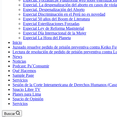
Especial. Forzadas.pe Plataforma web sobre esterilizacio
Especial. La despenalización del aborto en casos de viol
Especial. Despenalización del Aborto
Especial Discriminación en el Perú no es novedad
Especial 50 años del Boom de Literatura
Especial Esterilizaciones Forzadas
Especial Ley de Reforma Magisterial
Especial Día Internacional de la Mujer
Especial La Hora del Planeta
Inicio
Juzgado resuelve pedido de prisión preventiva contra Keiko Fu
Lectura de resolución de pedido de prisión preventiva contra L
News
Noticias
Podcast: Pa´Consumir
Qué Hacemos
Sample Page
Servicios
Sesión de la Corte Interamericana de Derechos Humanos (Casos
Spacio Libre TV
Planes para Lima
Spacio de Opinión
Servicios
Buscar