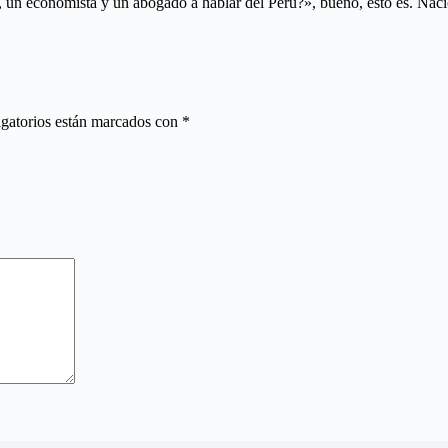
r, un economista y un abogado a hablar del Perú?», bueno, esto es. Na
gatorios están marcados con
*