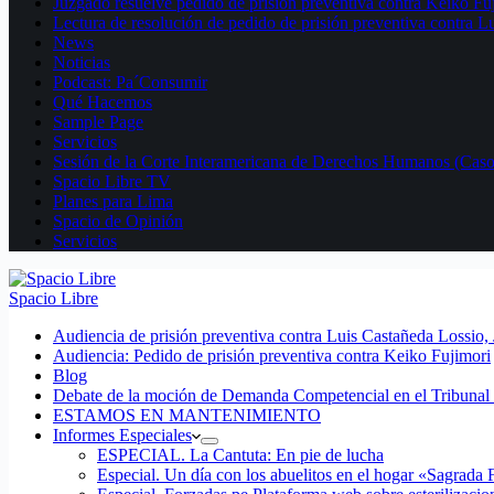
Juzgado resuelve pedido de prisión preventiva contra Keiko Fu
Lectura de resolución de pedido de prisión preventiva contra L
News
Noticias
Podcast: Pa´Consumir
Qué Hacemos
Sample Page
Servicios
Sesión de la Corte Interamericana de Derechos Humanos (Casos
Spacio Libre TV
Planes para Lima
Spacio de Opinión
Servicios
Spacio Libre
Audiencia de prisión preventiva contra Luis Castañeda Lossio,
Audiencia: Pedido de prisión preventiva contra Keiko Fujimori
Blog
Debate de la moción de Demanda Competencial en el Tribunal 
ESTAMOS EN MANTENIMIENTO
Informes Especiales
ESPECIAL. La Cantuta: En pie de lucha
Especial. Un día con los abuelitos en el hogar «Sagrada 