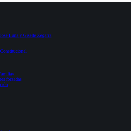
 José Luna y Giselle Zegarra
Constitucional
Familia»
nes forzadas
ación