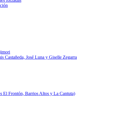
nes forzadas
ación
jimori
uis Castañeda, José Luna y Giselle Zegarra
 El Frontón, Barrios Altos y La Cantuta)