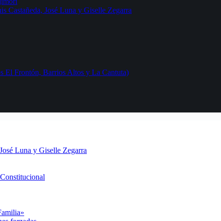
jimori
uis Castañeda, José Luna y Giselle Zegarra
 El Frontón, Barrios Altos y La Cantuta)
 José Luna y Giselle Zegarra
Constitucional
Familia»