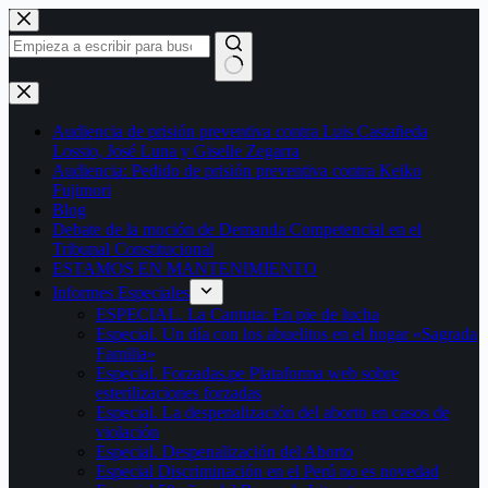
Saltar
al
contenido
Sin
resultados
Audiencia de prisión preventiva contra Luis Castañeda
Lossio, José Luna y Giselle Zegarra
Audiencia: Pedido de prisión preventiva contra Keiko
Fujimori
Blog
Debate de la moción de Demanda Competencial en el
Tribunal Constitucional
ESTAMOS EN MANTENIMIENTO
Informes Especiales
ESPECIAL. La Cantuta: En pie de lucha
Especial. Un día con los abuelitos en el hogar «Sagrada
Familia»
Especial. Forzadas.pe Plataforma web sobre
esterilizaciones forzadas
Especial. La despenalización del aborto en casos de
violación
Especial. Despenalización del Aborto
Especial Discriminación en el Perú no es novedad