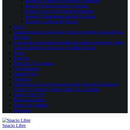
Especial 50 años del Boom de Literatura
Especial Esterilizaciones Forzadas
Especial Ley de Reforma Magisterial
Especial Día Internacional de la Mujer
Especial La Hora del Planeta
Inicio
Juzgado resuelve pedido de prisión preventiva contra Keiko
Fujimori
Lectura de resolución de pedido de prisión preventiva contra
Luis Castañeda, José Luna y Giselle Zegarra
News
Noticias
Podcast: Pa´Consumir
Qué Hacemos
Sample Page
Servicios
Sesión de la Corte Interamericana de Derechos Humanos
(Casos El Frontón, Barrios Altos y La Cantuta)
Spacio Libre TV
Planes para Lima
Spacio de Opinión
Servicios
Spacio Libre