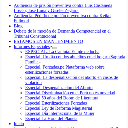
Audiencia de prisión preventiva contra Luis Castañeda
Lossio, José Luna y Giselle Zegarra
Audiencia: Pedido de prisión preventiva contra Keiko
Fujimori
Blog
Debate de la moción de Demanda Competencial en el
Tribunal Constitucional
ESTAMOS EN MANTENIMIENTO
Informes Especiales
ESPECIAL. La Cantuta: En pie de lucha
Especial. Un día con los abuelitos en el hogar «Sagrada
Familia»
Especial. Forzadas.pe Plataforma web sobre
esterilizaciones forzadas
Especial. La despenalización del aborto en casos de
violación
Especial. Despenalización del Aborto
Especial Discriminación en el Perú no es novedad
Especial 50 años del Boom de Literatura
Especial Esterilizaciones Forzadas
Especial Ley de Reforma Magisterial
Especial Día Internacional de la Mujer
Especial La Hora del Planeta
Inicio