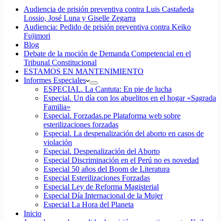
Audiencia de prisión preventiva contra Luis Castañeda
Lossio, José Luna y Giselle Zegarra
Audiencia: Pedido de prisión preventiva contra Keiko
Fujimori
Blog
Debate de la moción de Demanda Competencial en el
Tribunal Constitucional
ESTAMOS EN MANTENIMIENTO
Informes Especiales
ESPECIAL. La Cantuta: En pie de lucha
Especial. Un día con los abuelitos en el hogar «Sagrada
Familia»
Especial. Forzadas.pe Plataforma web sobre
esterilizaciones forzadas
Especial. La despenalización del aborto en casos de
violación
Especial. Despenalización del Aborto
Especial Discriminación en el Perú no es novedad
Especial 50 años del Boom de Literatura
Especial Esterilizaciones Forzadas
Especial Ley de Reforma Magisterial
Especial Día Internacional de la Mujer
Especial La Hora del Planeta
Inicio