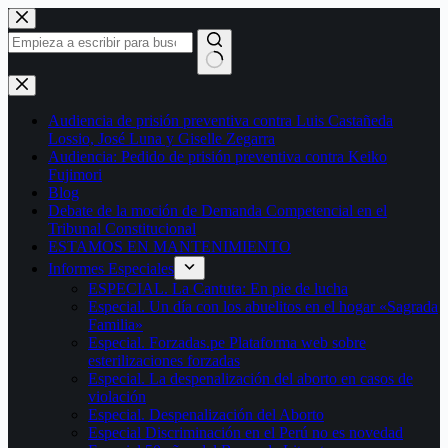
Saltar
al
contenido
Sin
resultados
Audiencia de prisión preventiva contra Luis Castañeda
Lossio, José Luna y Giselle Zegarra
Audiencia: Pedido de prisión preventiva contra Keiko
Fujimori
Blog
Debate de la moción de Demanda Competencial en el
Tribunal Constitucional
ESTAMOS EN MANTENIMIENTO
Informes Especiales
ESPECIAL. La Cantuta: En pie de lucha
Especial. Un día con los abuelitos en el hogar «Sagrada
Familia»
Especial. Forzadas.pe Plataforma web sobre
esterilizaciones forzadas
Especial. La despenalización del aborto en casos de
violación
Especial. Despenalización del Aborto
Especial Discriminación en el Perú no es novedad