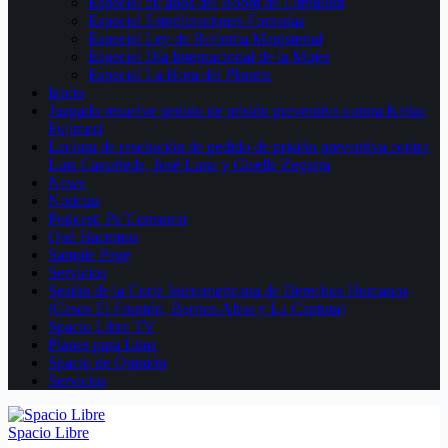
Especial 50 años del Boom de Literatura
Especial Esterilizaciones Forzadas
Especial Ley de Reforma Magisterial
Especial Día Internacional de la Mujer
Especial La Hora del Planeta
Inicio
Juzgado resuelve pedido de prisión preventiva contra Keiko
Fujimori
Lectura de resolución de pedido de prisión preventiva contra
Luis Castañeda, José Luna y Giselle Zegarra
News
Noticias
Podcast: Pa´Consumir
Qué Hacemos
Sample Page
Servicios
Sesión de la Corte Interamericana de Derechos Humanos
(Casos El Frontón, Barrios Altos y La Cantuta)
Spacio Libre TV
Planes para Lima
Spacio de Opinión
Servicios
Spacio Libre