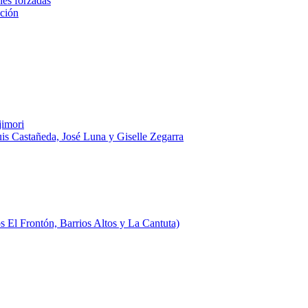
nes forzadas
ación
jimori
uis Castañeda, José Luna y Giselle Zegarra
 El Frontón, Barrios Altos y La Cantuta)