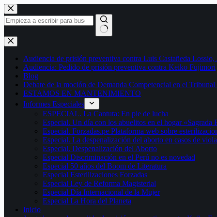
Saltar
al
contenido
Sin
resultados
Audiencia de prisión preventiva contra Luis Castañeda Lossio,
Audiencia: Pedido de prisión preventiva contra Keiko Fujimori
Blog
Debate de la moción de Demanda Competencial en el Tribunal 
ESTAMOS EN MANTENIMIENTO
Informes Especiales
ESPECIAL. La Cantuta: En pie de lucha
Especial. Un día con los abuelitos en el hogar «Sagrada 
Especial. Forzadas.pe Plataforma web sobre esterilizacio
Especial. La despenalización del aborto en casos de viol
Especial. Despenalización del Aborto
Especial Discriminación en el Perú no es novedad
Especial 50 años del Boom de Literatura
Especial Esterilizaciones Forzadas
Especial Ley de Reforma Magisterial
Especial Día Internacional de la Mujer
Especial La Hora del Planeta
Inicio