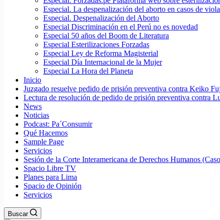
Especial. Forzadas.pe Plataforma web sobre esterilizacio
Especial. La despenalización del aborto en casos de viol
Especial. Despenalización del Aborto
Especial Discriminación en el Perú no es novedad
Especial 50 años del Boom de Literatura
Especial Esterilizaciones Forzadas
Especial Ley de Reforma Magisterial
Especial Día Internacional de la Mujer
Especial La Hora del Planeta
Inicio
Juzgado resuelve pedido de prisión preventiva contra Keiko Fu
Lectura de resolución de pedido de prisión preventiva contra L
News
Noticias
Podcast: Pa´Consumir
Qué Hacemos
Sample Page
Servicios
Sesión de la Corte Interamericana de Derechos Humanos (Casos
Spacio Libre TV
Planes para Lima
Spacio de Opinión
Servicios
Buscar