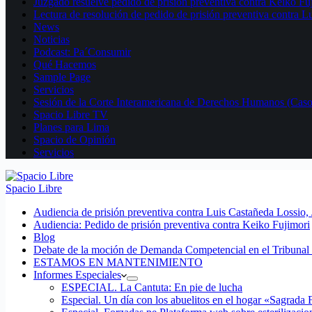
Juzgado resuelve pedido de prisión preventiva contra Keiko Fu
Lectura de resolución de pedido de prisión preventiva contra L
News
Noticias
Podcast: Pa´Consumir
Qué Hacemos
Sample Page
Servicios
Sesión de la Corte Interamericana de Derechos Humanos (Casos
Spacio Libre TV
Planes para Lima
Spacio de Opinión
Servicios
Spacio Libre
Audiencia de prisión preventiva contra Luis Castañeda Lossio,
Audiencia: Pedido de prisión preventiva contra Keiko Fujimori
Blog
Debate de la moción de Demanda Competencial en el Tribunal 
ESTAMOS EN MANTENIMIENTO
Informes Especiales
ESPECIAL. La Cantuta: En pie de lucha
Especial. Un día con los abuelitos en el hogar «Sagrada 