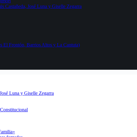
jimori
uis Castañeda, José Luna y Giselle Zegarra
 El Frontón, Barrios Altos y La Cantuta)
 José Luna y Giselle Zegarra
Constitucional
Familia»