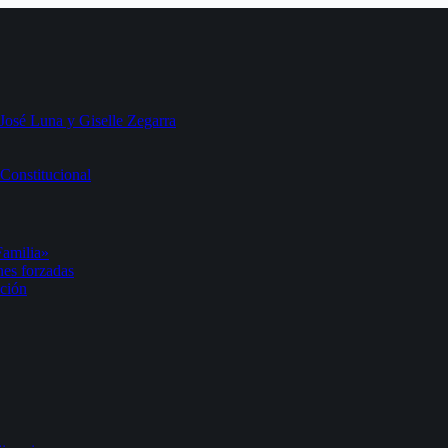
 José Luna y Giselle Zegarra
Constitucional
Familia»
nes forzadas
ación