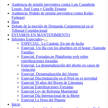
Audiencia de prisión preventiva contra Luis Castañeda
Lossio, José Luna y Giselle Zegarra
Audiencia: Pedido de prisión preventiva contra Keiko
Fujimori
Blog
Debate de la moción de Demanda Competencial en el
Tribunal Constitucional
ESTAMOS EN MANTENIMIENTO
Informes Especiales
ESPECIAL. La Cantuta: En pie de lucha
Especial. Un día con los abuelitos en el hogar «Sagrada
Familia»
Especial. Forzadas.pe Plataforma web sobre
esterilizaciones forzadas
Especial. La despenalización del aborto en casos de
violación
Especial. Despenalización del Aborto
Especial Discriminación en el Perú no es novedad
Especial 50 años del Boom de Literatura
Especial Esterilizaciones Forzadas
Especial Ley de Reforma Magisterial
Especial Día Internacional de la Mujer
Especial La Hora del Planeta
Inicio