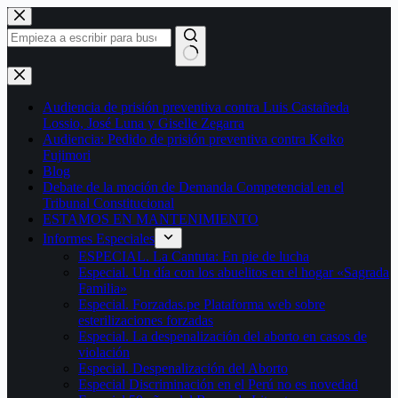
Saltar
al
contenido
Sin
resultados
Audiencia de prisión preventiva contra Luis Castañeda
Lossio, José Luna y Giselle Zegarra
Audiencia: Pedido de prisión preventiva contra Keiko
Fujimori
Blog
Debate de la moción de Demanda Competencial en el
Tribunal Constitucional
ESTAMOS EN MANTENIMIENTO
Informes Especiales
ESPECIAL. La Cantuta: En pie de lucha
Especial. Un día con los abuelitos en el hogar «Sagrada
Familia»
Especial. Forzadas.pe Plataforma web sobre
esterilizaciones forzadas
Especial. La despenalización del aborto en casos de
violación
Especial. Despenalización del Aborto
Especial Discriminación en el Perú no es novedad