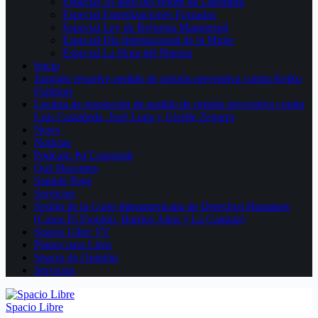
Especial 50 años del Boom de Literatura
Especial Esterilizaciones Forzadas
Especial Ley de Reforma Magisterial
Especial Día Internacional de la Mujer
Especial La Hora del Planeta
Inicio
Juzgado resuelve pedido de prisión preventiva contra Keiko
Fujimori
Lectura de resolución de pedido de prisión preventiva contra
Luis Castañeda, José Luna y Giselle Zegarra
News
Noticias
Podcast: Pa´Consumir
Qué Hacemos
Sample Page
Servicios
Sesión de la Corte Interamericana de Derechos Humanos
(Casos El Frontón, Barrios Altos y La Cantuta)
Spacio Libre TV
Planes para Lima
Spacio de Opinión
Servicios
Spacio Libre