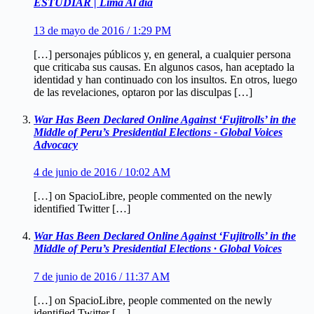
ESTUDIAR | Lima Al día
13 de mayo de 2016 / 1:29 PM
[…] personajes públicos y, en general, a cualquier persona
que criticaba sus causas. En algunos casos, han aceptado la
identidad y han continuado con los insultos. En otros, luego
de las revelaciones, optaron por las disculpas […]
War Has Been Declared Online Against ‘Fujitrolls’ in the
Middle of Peru’s Presidential Elections - Global Voices
Advocacy
4 de junio de 2016 / 10:02 AM
[…] on SpacioLibre, people commented on the newly
identified Twitter […]
War Has Been Declared Online Against ‘Fujitrolls’ in the
Middle of Peru’s Presidential Elections · Global Voices
7 de junio de 2016 / 11:37 AM
[…] on SpacioLibre, people commented on the newly
identified Twitter […]