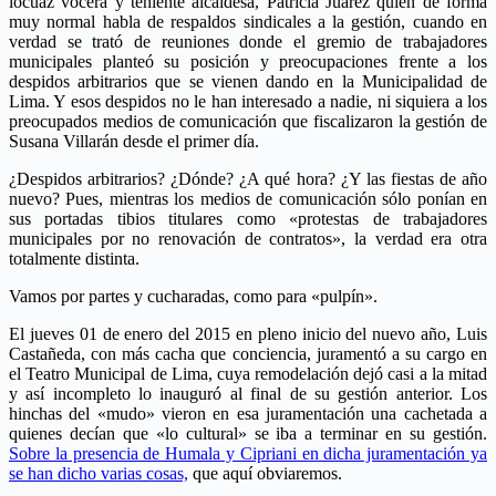
locuaz vocera y teniente alcaldesa, Patricia Juárez quien de forma
muy normal habla de respaldos sindicales a la gestión, cuando en
verdad se trató de reuniones donde el gremio de trabajadores
municipales planteó su posición y preocupaciones frente a los
despidos arbitrarios que se vienen dando en la Municipalidad de
Lima. Y esos despidos no le han interesado a nadie, ni siquiera a los
preocupados medios de comunicación que fiscalizaron la gestión de
Susana Villarán desde el primer día.
¿Despidos arbitrarios? ¿Dónde? ¿A qué hora? ¿Y las fiestas de año
nuevo? Pues, mientras los medios de comunicación sólo ponían en
sus portadas tibios titulares como «protestas de trabajadores
municipales por no renovación de contratos», la verdad era otra
totalmente distinta.
Vamos por partes y cucharadas, como para «pulpín».
El jueves 01 de enero del 2015 en pleno inicio del nuevo año, Luis
Castañeda, con más cacha que conciencia, juramentó a su cargo en
el Teatro Municipal de Lima, cuya remodelación dejó casi a la mitad
y así incompleto lo inauguró al final de su gestión anterior. Los
hinchas del «mudo» vieron en esa juramentación una cachetada a
quienes decían que «lo cultural» se iba a terminar en su gestión.
Sobre la presencia de Humala y Cipriani en dicha juramentación ya
se han dicho varias cosas,
que aquí obviaremos.