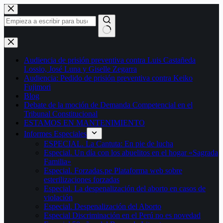
Saltar
al
contenido
Sin
resultados
Audiencia de prisión preventiva contra Luis Castañeda
Lossio, José Luna y Giselle Zegarra
Audiencia: Pedido de prisión preventiva contra Keiko
Fujimori
Blog
Debate de la moción de Demanda Competencial en el
Tribunal Constitucional
ESTAMOS EN MANTENIMIENTO
Informes Especiales
ESPECIAL. La Cantuta: En pie de lucha
Especial. Un día con los abuelitos en el hogar «Sagrada
Familia»
Especial. Forzadas.pe Plataforma web sobre
esterilizaciones forzadas
Especial. La despenalización del aborto en casos de
violación
Especial. Despenalización del Aborto
Especial Discriminación en el Perú no es novedad