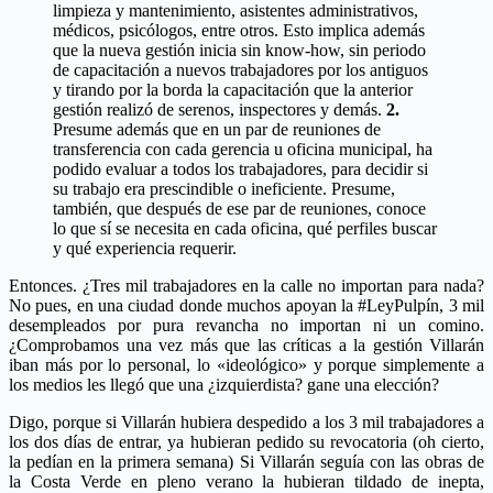
limpieza y mantenimiento, asistentes administrativos,
médicos, psicólogos, entre otros. Esto implica además
que la nueva gestión inicia sin know-how, sin periodo
de capacitación a nuevos trabajadores por los antiguos
y tirando por la borda la capacitación que la anterior
gestión realizó de serenos, inspectores y demás.
2.
Presume además que en un par de reuniones de
transferencia con cada gerencia u oficina municipal, ha
podido evaluar a todos los trabajadores, para decidir si
su trabajo era prescindible o ineficiente. Presume,
también, que después de ese par de reuniones, conoce
lo que sí se necesita en cada oficina, qué perfiles buscar
y qué experiencia requerir.
Entonces. ¿Tres mil trabajadores en la calle no importan para nada?
No pues, en una ciudad donde muchos apoyan la #LeyPulpín, 3 mil
desempleados por pura revancha no importan ni un comino.
¿Comprobamos una vez más que las críticas a la gestión Villarán
iban más por lo personal, lo «ideológico» y porque simplemente a
los medios les llegó que una ¿izquierdista? gane una elección?
Digo, porque si Villarán hubiera despedido a los 3 mil trabajadores a
los dos días de entrar, ya hubieran pedido su revocatoria (oh cierto,
la pedían en la primera semana) Si Villarán seguía con las obras de
la Costa Verde en pleno verano la hubieran tildado de inepta,