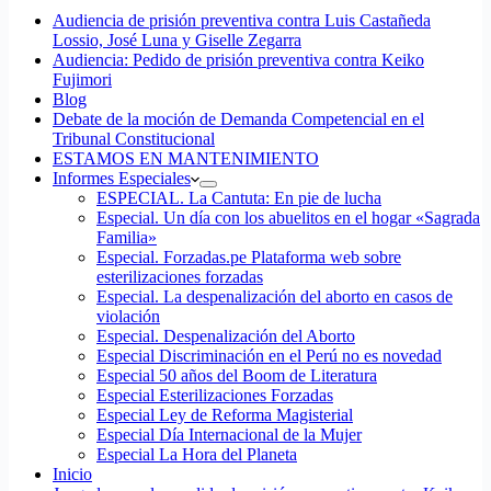
Audiencia de prisión preventiva contra Luis Castañeda
Lossio, José Luna y Giselle Zegarra
Audiencia: Pedido de prisión preventiva contra Keiko
Fujimori
Blog
Debate de la moción de Demanda Competencial en el
Tribunal Constitucional
ESTAMOS EN MANTENIMIENTO
Informes Especiales
ESPECIAL. La Cantuta: En pie de lucha
Especial. Un día con los abuelitos en el hogar «Sagrada
Familia»
Especial. Forzadas.pe Plataforma web sobre
esterilizaciones forzadas
Especial. La despenalización del aborto en casos de
violación
Especial. Despenalización del Aborto
Especial Discriminación en el Perú no es novedad
Especial 50 años del Boom de Literatura
Especial Esterilizaciones Forzadas
Especial Ley de Reforma Magisterial
Especial Día Internacional de la Mujer
Especial La Hora del Planeta
Inicio