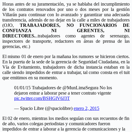
Horas antes de su juramentación, ya se hablaba del incumplimiento
de los contratos renovados por uno o dos meses por la gestión
Villarán para continuar con lo avanzado y garantizar una adecuada
transferencia, además de no dejar en la calle a miles de trabajadores
(OJO,
TRABAJADORES, NO FUNCIONARIOS DE
CONFIANZA NI GERENTES, NI
DIRECTORES.
..trabajadores como agentes de serenazgo,
inspectores de transporte, redactores en áreas de prensa de las
gerencias, etc.)
El mismo 01 de enero por la mañana los rumores se hicieron ciertos.
En la puerta de la sede de la gerencia de Seguridad Ciudadana, en la
Vía de Evitamiento, trabajadores de dicha instancia estaban en la
calle siendo impedidos de entrar a trabajar, tal como consta en el tuit
que emitimos en su momento.
01/01/15 Trabajadores de @MunLimaSegura No los
dejaron entrar a laborar pese a tener contrato vigente
pic.twitter.com/BSHGlV6J3T
— Spacio Libre (@spaciolibre)
enero 2, 2015
El 02 de enero, mientras los medios seguían con sus recuentos de fin
de año, varios colegas periodistas y comunicadores fueron
impedidos de entrar a laborar a la gerencia de comunicaciones y la