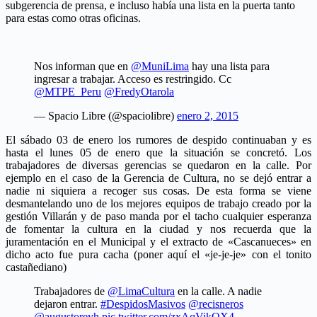
subgerencia de prensa, e incluso había una lista en la puerta tanto
para estas como otras oficinas.
Nos informan que en
@MuniLima
hay una lista para
ingresar a trabajar. Acceso es restringido. Cc
@MTPE_Peru
@FredyOtarola
— Spacio Libre (@spaciolibre)
enero 2, 2015
El sábado 03 de enero los rumores de despido continuaban y es
hasta el lunes 05 de enero que la situación se concretó. Los
trabajadores de diversas gerencias se quedaron en la calle. Por
ejemplo en el caso de la Gerencia de Cultura, no se dejó entrar a
nadie ni siquiera a recoger sus cosas. De esta forma se viene
desmantelando uno de los mejores equipos de trabajo creado por la
gestión Villarán y de paso manda por el tacho cualquier esperanza
de fomentar la cultura en la ciudad y nos recuerda que la
juramentación en el Municipal y el extracto de «Cascanueces» en
dicho acto fue pura cacha (poner aquí el «je-je-je» con el tonito
castañediano)
Trabajadores de
@LimaCultura
en la calle. A nadie
dejaron entrar.
#DespidosMasivos
@recisneros
@augustoreyh
pic.twitter.com/zxAqVikOX4