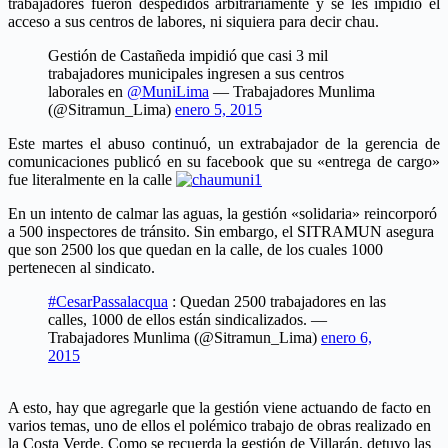
trabajadores fueron despedidos arbitrariamente y se les impidió el
acceso a sus centros de labores, ni siquiera para decir chau.
Gestión de Castañeda impidió que casi 3 mil
trabajadores municipales ingresen a sus centros
laborales en
@MuniLima
— Trabajadores Munlima
(@Sitramun_Lima)
enero 5, 2015
Este martes el abuso continuó, un extrabajador de la gerencia de
comunicaciones publicó en su facebook que su «entrega de cargo»
fue literalmente en la calle
En un intento de calmar las aguas, la gestión «solidaria» reincorporó
a 500 inspectores de tránsito. Sin embargo, el SITRAMUN asegura
que son 2500 los que quedan en la calle, de los cuales 1000
pertenecen al sindicato.
#CesarPassalacqua
: Quedan 2500 trabajadores en las
calles, 1000 de ellos están sindicalizados. —
Trabajadores Munlima (@Sitramun_Lima)
enero 6,
2015
A esto, hay que agregarle que la gestión viene actuando de facto en
varios temas, uno de ellos el polémico trabajo de obras realizado en
la Costa Verde. Como se recuerda la gestión de Villarán, detuvo las