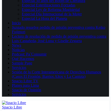
Especial 50 años del Boom de Literatura
Especial Esterilizaciones Forzadas
Especial Ley de Reforma Magisterial
Especial Día Internacional de la Mujer
Especial La Hora del Planeta
Inicio
Juzgado resuelve pedido de prisión preventiva contra Keiko
Fujimori
Lectura de resolución de pedido de prisión preventiva contra
Luis Castañeda, José Luna y Giselle Zegarra
News
Noticias
Podcast: Pa´Consumir
Qué Hacemos
Sample Page
Servicios
Sesión de la Corte Interamericana de Derechos Humanos
(Casos El Frontón, Barrios Altos y La Cantuta)
Spacio Libre TV
Planes para Lima
Spacio de Opinión
Servicios
Spacio Libre