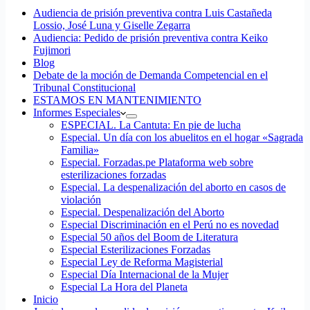
Audiencia de prisión preventiva contra Luis Castañeda
Lossio, José Luna y Giselle Zegarra
Audiencia: Pedido de prisión preventiva contra Keiko
Fujimori
Blog
Debate de la moción de Demanda Competencial en el
Tribunal Constitucional
ESTAMOS EN MANTENIMIENTO
Informes Especiales
ESPECIAL. La Cantuta: En pie de lucha
Especial. Un día con los abuelitos en el hogar «Sagrada
Familia»
Especial. Forzadas.pe Plataforma web sobre
esterilizaciones forzadas
Especial. La despenalización del aborto en casos de
violación
Especial. Despenalización del Aborto
Especial Discriminación en el Perú no es novedad
Especial 50 años del Boom de Literatura
Especial Esterilizaciones Forzadas
Especial Ley de Reforma Magisterial
Especial Día Internacional de la Mujer
Especial La Hora del Planeta
Inicio