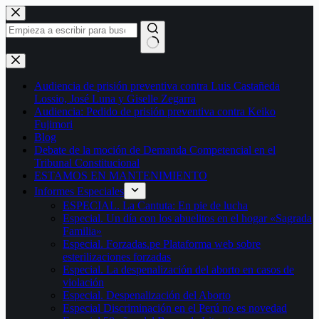
Saltar
al
contenido
Sin
resultados
Audiencia de prisión preventiva contra Luis Castañeda
Lossio, José Luna y Giselle Zegarra
Audiencia: Pedido de prisión preventiva contra Keiko
Fujimori
Blog
Debate de la moción de Demanda Competencial en el
Tribunal Constitucional
ESTAMOS EN MANTENIMIENTO
Informes Especiales
ESPECIAL. La Cantuta: En pie de lucha
Especial. Un día con los abuelitos en el hogar «Sagrada
Familia»
Especial. Forzadas.pe Plataforma web sobre
esterilizaciones forzadas
Especial. La despenalización del aborto en casos de
violación
Especial. Despenalización del Aborto
Especial Discriminación en el Perú no es novedad