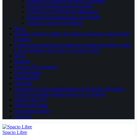
Especial 50 años del Boom de Literatura
Especial Esterilizaciones Forzadas
Especial Ley de Reforma Magisterial
Especial Día Internacional de la Mujer
Especial La Hora del Planeta
Inicio
Juzgado resuelve pedido de prisión preventiva contra Keiko
Fujimori
Lectura de resolución de pedido de prisión preventiva contra
Luis Castañeda, José Luna y Giselle Zegarra
News
Noticias
Podcast: Pa´Consumir
Qué Hacemos
Sample Page
Servicios
Sesión de la Corte Interamericana de Derechos Humanos
(Casos El Frontón, Barrios Altos y La Cantuta)
Spacio Libre TV
Planes para Lima
Spacio de Opinión
Servicios
Spacio Libre