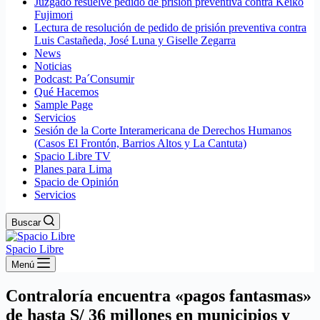
Juzgado resuelve pedido de prisión preventiva contra Keiko
Fujimori
Lectura de resolución de pedido de prisión preventiva contra
Luis Castañeda, José Luna y Giselle Zegarra
News
Noticias
Podcast: Pa´Consumir
Qué Hacemos
Sample Page
Servicios
Sesión de la Corte Interamericana de Derechos Humanos
(Casos El Frontón, Barrios Altos y La Cantuta)
Spacio Libre TV
Planes para Lima
Spacio de Opinión
Servicios
Buscar
Spacio Libre
Menú
Contraloría encuentra «pagos fantasmas»
de hasta S/ 36 millones en municipios y