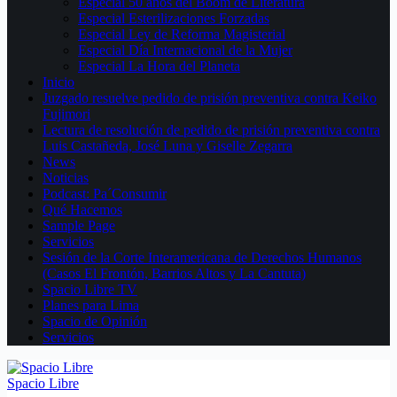
Especial 50 años del Boom de Literatura
Especial Esterilizaciones Forzadas
Especial Ley de Reforma Magisterial
Especial Día Internacional de la Mujer
Especial La Hora del Planeta
Inicio
Juzgado resuelve pedido de prisión preventiva contra Keiko
Fujimori
Lectura de resolución de pedido de prisión preventiva contra
Luis Castañeda, José Luna y Giselle Zegarra
News
Noticias
Podcast: Pa´Consumir
Qué Hacemos
Sample Page
Servicios
Sesión de la Corte Interamericana de Derechos Humanos
(Casos El Frontón, Barrios Altos y La Cantuta)
Spacio Libre TV
Planes para Lima
Spacio de Opinión
Servicios
Spacio Libre