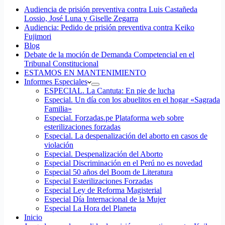
Audiencia de prisión preventiva contra Luis Castañeda
Lossio, José Luna y Giselle Zegarra
Audiencia: Pedido de prisión preventiva contra Keiko
Fujimori
Blog
Debate de la moción de Demanda Competencial en el
Tribunal Constitucional
ESTAMOS EN MANTENIMIENTO
Informes Especiales
ESPECIAL. La Cantuta: En pie de lucha
Especial. Un día con los abuelitos en el hogar «Sagrada
Familia»
Especial. Forzadas.pe Plataforma web sobre
esterilizaciones forzadas
Especial. La despenalización del aborto en casos de
violación
Especial. Despenalización del Aborto
Especial Discriminación en el Perú no es novedad
Especial 50 años del Boom de Literatura
Especial Esterilizaciones Forzadas
Especial Ley de Reforma Magisterial
Especial Día Internacional de la Mujer
Especial La Hora del Planeta
Inicio