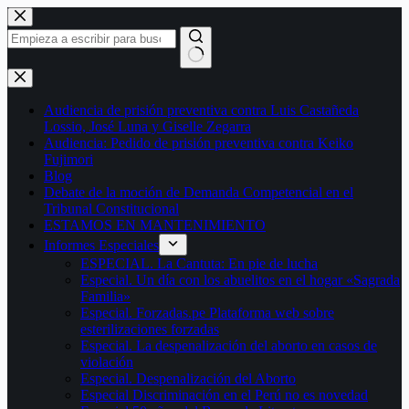
Saltar
al
contenido
Sin
resultados
Audiencia de prisión preventiva contra Luis Castañeda
Lossio, José Luna y Giselle Zegarra
Audiencia: Pedido de prisión preventiva contra Keiko
Fujimori
Blog
Debate de la moción de Demanda Competencial en el
Tribunal Constitucional
ESTAMOS EN MANTENIMIENTO
Informes Especiales
ESPECIAL. La Cantuta: En pie de lucha
Especial. Un día con los abuelitos en el hogar «Sagrada
Familia»
Especial. Forzadas.pe Plataforma web sobre
esterilizaciones forzadas
Especial. La despenalización del aborto en casos de
violación
Especial. Despenalización del Aborto
Especial Discriminación en el Perú no es novedad