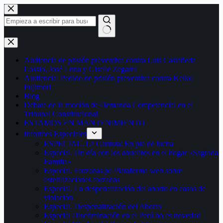
Saltar
al
contenido
Sin
resultados
Audiencia de prisión preventiva contra Luis Castañeda
Lossio, José Luna y Giselle Zegarra
Audiencia: Pedido de prisión preventiva contra Keiko
Fujimori
Blog
Debate de la moción de Demanda Competencial en el
Tribunal Constitucional
ESTAMOS EN MANTENIMIENTO
Informes Especiales
ESPECIAL. La Cantuta: En pie de lucha
Especial. Un día con los abuelitos en el hogar «Sagrada
Familia»
Especial. Forzadas.pe Plataforma web sobre
esterilizaciones forzadas
Especial. La despenalización del aborto en casos de
violación
Especial. Despenalización del Aborto
Especial Discriminación en el Perú no es novedad