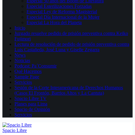
Especial 50 años del Boom de Literatura
Especial Esterilizaciones Forzadas
Especial Ley de Reforma Magisterial
Especial Día Internacional de la Mujer
Especial La Hora del Planeta
Inicio
Juzgado resuelve pedido de prisión preventiva contra Keiko
Fujimori
Lectura de resolución de pedido de prisión preventiva contra
Luis Castañeda, José Luna y Giselle Zegarra
News
Noticias
Podcast: Pa´Consumir
Qué Hacemos
Sample Page
Servicios
Sesión de la Corte Interamericana de Derechos Humanos
(Casos El Frontón, Barrios Altos y La Cantuta)
Spacio Libre TV
Planes para Lima
Spacio de Opinión
Servicios
Spacio Libre