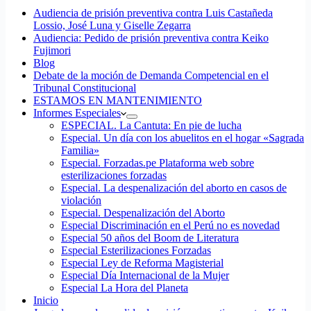
Audiencia de prisión preventiva contra Luis Castañeda
Lossio, José Luna y Giselle Zegarra
Audiencia: Pedido de prisión preventiva contra Keiko
Fujimori
Blog
Debate de la moción de Demanda Competencial en el
Tribunal Constitucional
ESTAMOS EN MANTENIMIENTO
Informes Especiales
ESPECIAL. La Cantuta: En pie de lucha
Especial. Un día con los abuelitos en el hogar «Sagrada
Familia»
Especial. Forzadas.pe Plataforma web sobre
esterilizaciones forzadas
Especial. La despenalización del aborto en casos de
violación
Especial. Despenalización del Aborto
Especial Discriminación en el Perú no es novedad
Especial 50 años del Boom de Literatura
Especial Esterilizaciones Forzadas
Especial Ley de Reforma Magisterial
Especial Día Internacional de la Mujer
Especial La Hora del Planeta
Inicio