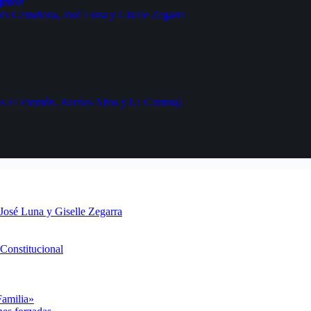
jimori
uis Castañeda, José Luna y Giselle Zegarra
 El Frontón, Barrios Altos y La Cantuta)
 José Luna y Giselle Zegarra
Constitucional
Familia»