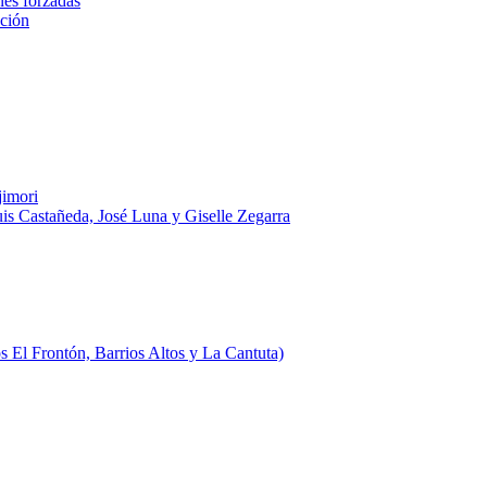
nes forzadas
ación
jimori
uis Castañeda, José Luna y Giselle Zegarra
 El Frontón, Barrios Altos y La Cantuta)