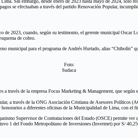
de Lima. Sin embargo, desde enero de 2023 hasta mayo de 2024, solo re
pagos se efectuaban a través del partido Renovación Popular, incumplie
yo de 2023, cuando, según su testimonio, el gerente municipal Oscar L
o esquema de cobro.
ierno municipal para el programa de Andrés Hurtado, alias “Chibolín” q
Foto:
Sudaca
les a través de la empresa Focus Marketing & Management, que según 
ular, a través de la ONG Asociación Cristiana de Asesores Políticos (
honorarios a diferentes oficinas de la Municipalidad de Lima, con el fi
rganismo Supervisor de Contrataciones del Estado (OSCE) permite ver q
btuvo 1 del Fondo Metropolitano de Inversiones (Invermet) por S/ 40,25