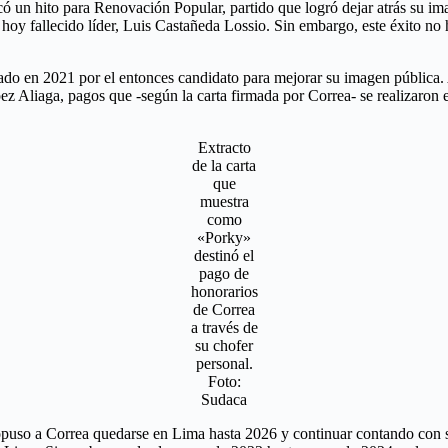
ó un hito para Renovación Popular, partido que logró dejar atrás su i
hoy fallecido líder, Luis Castañeda Lossio. Sin embargo, este éxito no h
tado en 2021 por el entonces candidato para mejorar su imagen pública.
pez Aliaga, pagos que -según la carta firmada por Correa- se realizaron e
Extracto
de la carta
que
muestra
como
«Porky»
destinó el
pago de
honorarios
de Correa
a través de
su chofer
personal.
Foto:
Sudaca
propuso a Correa quedarse en Lima hasta 2026 y continuar contando con s