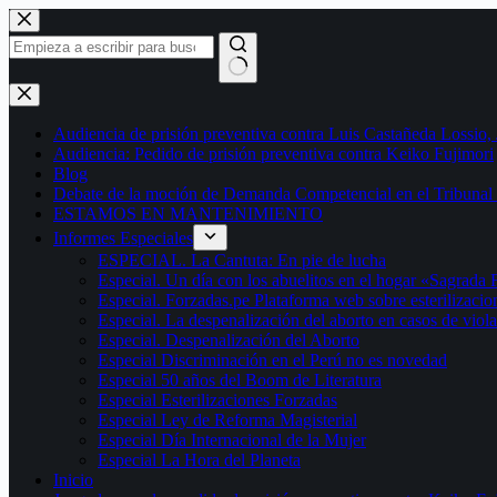
Saltar
al
contenido
Sin
resultados
Audiencia de prisión preventiva contra Luis Castañeda Lossio,
Audiencia: Pedido de prisión preventiva contra Keiko Fujimori
Blog
Debate de la moción de Demanda Competencial en el Tribunal 
ESTAMOS EN MANTENIMIENTO
Informes Especiales
ESPECIAL. La Cantuta: En pie de lucha
Especial. Un día con los abuelitos en el hogar «Sagrada 
Especial. Forzadas.pe Plataforma web sobre esterilizacio
Especial. La despenalización del aborto en casos de viol
Especial. Despenalización del Aborto
Especial Discriminación en el Perú no es novedad
Especial 50 años del Boom de Literatura
Especial Esterilizaciones Forzadas
Especial Ley de Reforma Magisterial
Especial Día Internacional de la Mujer
Especial La Hora del Planeta
Inicio