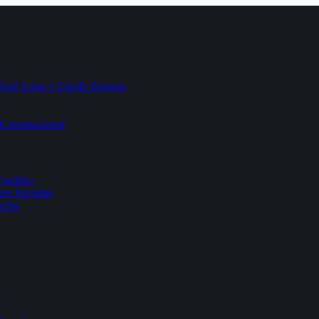
 José Luna y Giselle Zegarra
Constitucional
Familia»
nes forzadas
ación