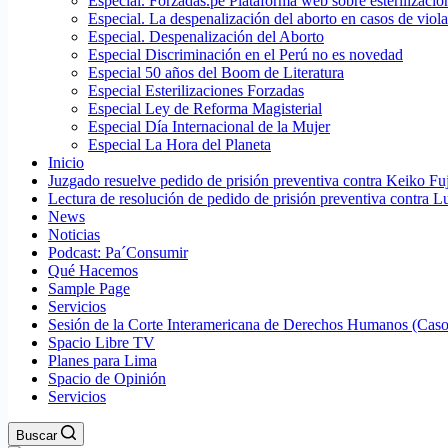
Especial. Forzadas.pe Plataforma web sobre esterilizacio
Especial. La despenalización del aborto en casos de viol
Especial. Despenalización del Aborto
Especial Discriminación en el Perú no es novedad
Especial 50 años del Boom de Literatura
Especial Esterilizaciones Forzadas
Especial Ley de Reforma Magisterial
Especial Día Internacional de la Mujer
Especial La Hora del Planeta
Inicio
Juzgado resuelve pedido de prisión preventiva contra Keiko Fu
Lectura de resolución de pedido de prisión preventiva contra L
News
Noticias
Podcast: Pa´Consumir
Qué Hacemos
Sample Page
Servicios
Sesión de la Corte Interamericana de Derechos Humanos (Casos
Spacio Libre TV
Planes para Lima
Spacio de Opinión
Servicios
Buscar