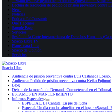
Juzgado resuelve pedido de prisión preventiva contra Keiko Fu
Lectura de resolución de pedido de prisión preventiva contra L
News
Noticias
Podcast: Pa´Consumir
Qué Hacemos
Sample Page
Servicios
Sesión de la Corte Interamericana de Derechos Humanos (Casos
Spacio Libre TV
Planes para Lima
Spacio de Opinión
Servicios
Spacio Libre
Audiencia de prisión preventiva contra Luis Castañeda Lossio,
Audiencia: Pedido de prisión preventiva contra Keiko Fujimori
Blog
Debate de la moción de Demanda Competencial en el Tribunal 
ESTAMOS EN MANTENIMIENTO
Informes Especiales
ESPECIAL. La Cantuta: En pie de lucha
Especial. Un día con los abuelitos en el hogar «Sagrada 