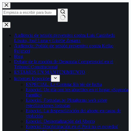
Saltar
al
contenido
Sin
resultados
Audiencia de prisión preventiva contra Luis Castañeda
Lossio, José Luna y Giselle Zegarra
Audiencia: Pedido de prisión preventiva contra Keiko
Fujimori
Blog
Debate de la moción de Demanda Competencial en el
Tribunal Constitucional
ESTAMOS EN MANTENIMIENTO
Informes Especiales
ESPECIAL. La Cantuta: En pie de lucha
Especial. Un día con los abuelitos en el hogar «Sagrada
Familia»
Especial. Forzadas.pe Plataforma web sobre
esterilizaciones forzadas
Especial. La despenalización del aborto en casos de
violación
Especial. Despenalización del Aborto
Especial Discriminación en el Perú no es novedad