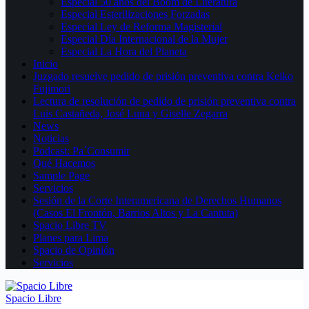
Especial 50 años del Boom de Literatura
Especial Esterilizaciones Forzadas
Especial Ley de Reforma Magisterial
Especial Día Internacional de la Mujer
Especial La Hora del Planeta
Inicio
Juzgado resuelve pedido de prisión preventiva contra Keiko
Fujimori
Lectura de resolución de pedido de prisión preventiva contra
Luis Castañeda, José Luna y Giselle Zegarra
News
Noticias
Podcast: Pa´Consumir
Qué Hacemos
Sample Page
Servicios
Sesión de la Corte Interamericana de Derechos Humanos
(Casos El Frontón, Barrios Altos y La Cantuta)
Spacio Libre TV
Planes para Lima
Spacio de Opinión
Servicios
Spacio Libre