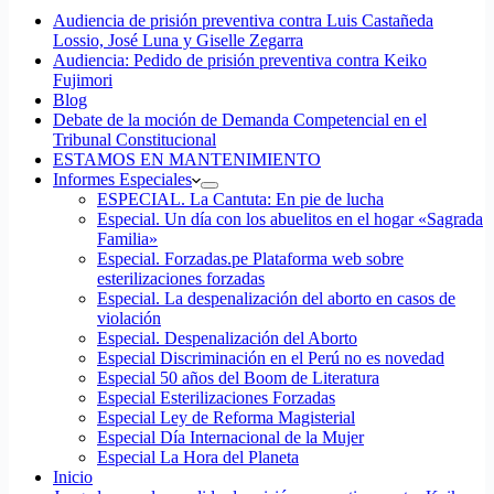
Audiencia de prisión preventiva contra Luis Castañeda
Lossio, José Luna y Giselle Zegarra
Audiencia: Pedido de prisión preventiva contra Keiko
Fujimori
Blog
Debate de la moción de Demanda Competencial en el
Tribunal Constitucional
ESTAMOS EN MANTENIMIENTO
Informes Especiales
ESPECIAL. La Cantuta: En pie de lucha
Especial. Un día con los abuelitos en el hogar «Sagrada
Familia»
Especial. Forzadas.pe Plataforma web sobre
esterilizaciones forzadas
Especial. La despenalización del aborto en casos de
violación
Especial. Despenalización del Aborto
Especial Discriminación en el Perú no es novedad
Especial 50 años del Boom de Literatura
Especial Esterilizaciones Forzadas
Especial Ley de Reforma Magisterial
Especial Día Internacional de la Mujer
Especial La Hora del Planeta
Inicio