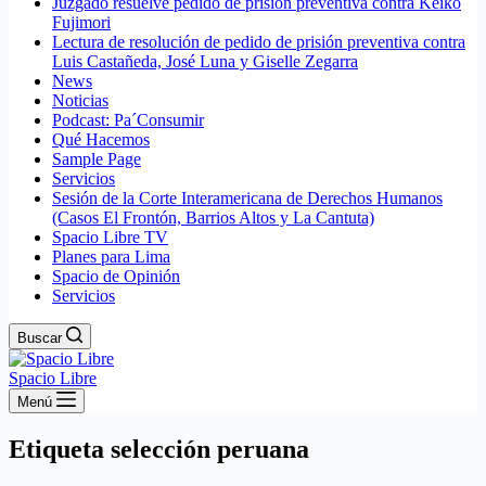
Juzgado resuelve pedido de prisión preventiva contra Keiko
Fujimori
Lectura de resolución de pedido de prisión preventiva contra
Luis Castañeda, José Luna y Giselle Zegarra
News
Noticias
Podcast: Pa´Consumir
Qué Hacemos
Sample Page
Servicios
Sesión de la Corte Interamericana de Derechos Humanos
(Casos El Frontón, Barrios Altos y La Cantuta)
Spacio Libre TV
Planes para Lima
Spacio de Opinión
Servicios
Buscar
Spacio Libre
Menú
Etiqueta
selección peruana