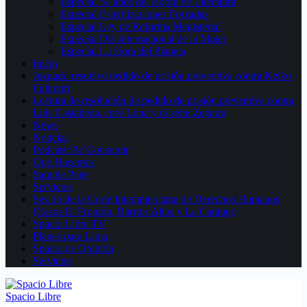
Especial 50 años del Boom de Literatura
Especial Esterilizaciones Forzadas
Especial Ley de Reforma Magisterial
Especial Día Internacional de la Mujer
Especial La Hora del Planeta
Inicio
Juzgado resuelve pedido de prisión preventiva contra Keiko
Fujimori
Lectura de resolución de pedido de prisión preventiva contra
Luis Castañeda, José Luna y Giselle Zegarra
News
Noticias
Podcast: Pa´Consumir
Qué Hacemos
Sample Page
Servicios
Sesión de la Corte Interamericana de Derechos Humanos
(Casos El Frontón, Barrios Altos y La Cantuta)
Spacio Libre TV
Planes para Lima
Spacio de Opinión
Servicios
Spacio Libre