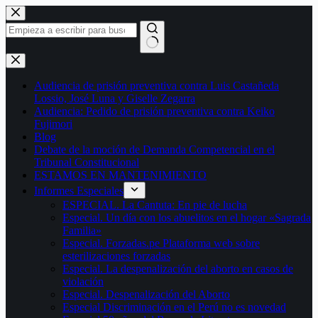
Saltar
al
contenido
Sin
resultados
Audiencia de prisión preventiva contra Luis Castañeda
Lossio, José Luna y Giselle Zegarra
Audiencia: Pedido de prisión preventiva contra Keiko
Fujimori
Blog
Debate de la moción de Demanda Competencial en el
Tribunal Constitucional
ESTAMOS EN MANTENIMIENTO
Informes Especiales
ESPECIAL. La Cantuta: En pie de lucha
Especial. Un día con los abuelitos en el hogar «Sagrada
Familia»
Especial. Forzadas.pe Plataforma web sobre
esterilizaciones forzadas
Especial. La despenalización del aborto en casos de
violación
Especial. Despenalización del Aborto
Especial Discriminación en el Perú no es novedad