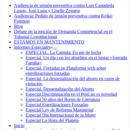
Audiencia de prisión preventiva contra Luis Castañeda
Lossio, José Luna y Giselle Zegarra
Audiencia: Pedido de prisión preventiva contra Keiko
Fujimori
Blog
Debate de la moción de Demanda Competencial en el
Tribunal Constitucional
ESTAMOS EN MANTENIMIENTO
Informes Especiales
ESPECIAL. La Cantuta: En pie de lucha
Especial. Un día con los abuelitos en el hogar «Sagrada
Familia»
Especial. Forzadas.pe Plataforma web sobre
esterilizaciones forzadas
Especial. La despenalización del aborto en casos de
violación
Especial. Despenalización del Aborto
Especial Discriminación en el Perú no es novedad
Especial 50 años del Boom de Literatura
Especial Esterilizaciones Forzadas
Especial Ley de Reforma Magisterial
Especial Día Internacional de la Mujer
Especial La Hora del Planeta
Inicio